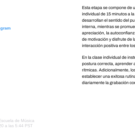
Esta etapa se compone de u
individual de 15 minutos a l
desarrollan el sentido del pul
interna, mientras se promuev
tagram
apreciación, la autoconfianz
de motivación y disfrute de 
interacción positiva entre lo
En la clase individual de i
postura correcta, aprender 
rítmicas. Adicionalmente, l
establecer una exitosa rutin
diariamente la grabación con
«La experiencia le ha dado se
inventar y proponer ritmos»
Marisa,
scuela de Música
Mamá de alumno de Pre-Tw
20 a las 5:44 PST