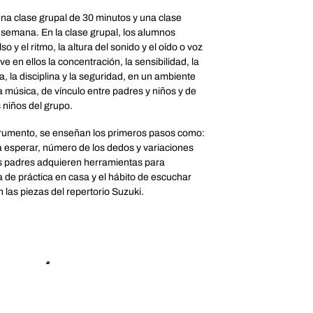
na clase grupal de 30 minutos y una clase
a semana. En la clase grupal, los alumnos
so y el ritmo, la altura del sonido y el oído o voz
e en ellos la concentración, la sensibilidad, la
a, la disciplina y la seguridad, en un ambiente
la música, de vínculo entre padres y niños y de
s niños del grupo.
nstrumento, se enseñan los primeros pasos como:
a esperar, número de los dedos y variaciones
os padres adquieren herramientas para
a de práctica en casa y el hábito de escuchar
 las piezas del repertorio Suzuki.
guridad al descubrir el potencial que tiene de
inkle.